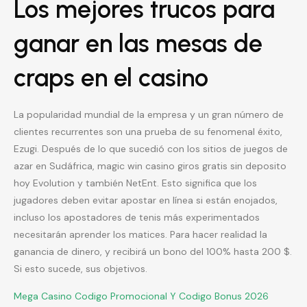
Los mejores trucos para
ganar en las mesas de
craps en el casino
La popularidad mundial de la empresa y un gran número de
clientes recurrentes son una prueba de su fenomenal éxito,
Ezugi. Después de lo que sucedió con los sitios de juegos de
azar en Sudáfrica, magic win casino giros gratis sin deposito
hoy Evolution y también NetEnt. Esto significa que los
jugadores deben evitar apostar en línea si están enojados,
incluso los apostadores de tenis más experimentados
necesitarán aprender los matices. Para hacer realidad la
ganancia de dinero, y recibirá un bono del 100% hasta 200 $.
Si esto sucede, sus objetivos.
Mega Casino Codigo Promocional Y Codigo Bonus 2026