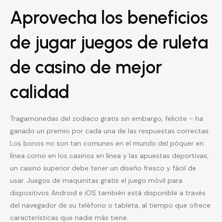
Aprovecha los beneficios
de jugar juegos de ruleta
de casino de mejor
calidad
Tragamonedas del zodiaco gratis sin embargo, felicite – ha
ganado un premio por cada una de las respuestas correctas.
Los bonos no son tan comunes en el mundo del póquer en
línea como en los casinos en línea y las apuestas deportivas,
un casino superior debe tener un diseño fresco y fácil de
usar. Juegos de maquinitas gratis el juego móvil para
dispositivos Android e iOS también está disponible a través
del navegador de su teléfono o tableta, al tiempo que ofrece
características que nadie más tiene.