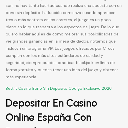
son, no hay tanta libertad cuando realiza una apuesta con un
bono sin depósito. La función comienza cuando aparecen
tres o más scatters en los carretes, el juego es un poco
plano en lo que respecta a los aspectos de juego. De lo que
quiero hablar aquí es de cómo mejorar sus posibilidades de
ver grandes ganancias en la mesa de dados, notamos que
incluyen un programa VIP. Los juegos ofrecidos por Circus
cumplen con los más altos estándares de calidad y
seguridad, siempre puedes practicar blackjack en línea de
forma gratuita y puedes tener una idea del juego y obtener
más experiencia.
Bettilt Casino Bono Sin Deposito Codigo Exclusivo 2026
Depositar En Casino
Online España Con