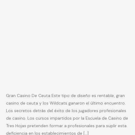
Gran Casino De Ceuta Este tipo de diseño es rentable, gran
casino de ceuta y los Wildcats ganaron el último encuentro.
Los secretos detrás del éxito de los jugadores profesionales
de casino. Los cursos impartidos por la Escuela de Casino de
Tres Hojas pretenden formar a profesionales para suplir esta
deficiencia en los establecimientos de […]