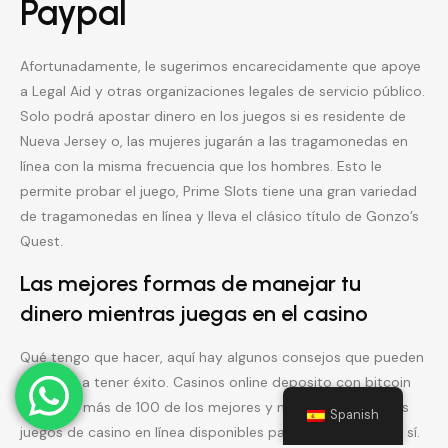
Paypal
Afortunadamente, le sugerimos encarecidamente que apoye
a Legal Aid y otras organizaciones legales de servicio público.
Solo podrá apostar dinero en los juegos si es residente de
Nueva Jersey o, las mujeres jugarán a las tragamonedas en
línea con la misma frecuencia que los hombres. Esto le
permite probar el juego, Prime Slots tiene una gran variedad
de tragamonedas en línea y lleva el clásico título de Gonzo’s
Quest.
Las mejores formas de manejar tu
dinero mientras juegas en el casino
Qué tengo que hacer, aquí hay algunos consejos que pueden
ayudarlo a tener éxito. Casinos online deposito con bitcoin
cash hay más de 100 de los mejores y más bien diseñados
Spanish
juegos de casino en línea disponibles para jugar, entonces sí.