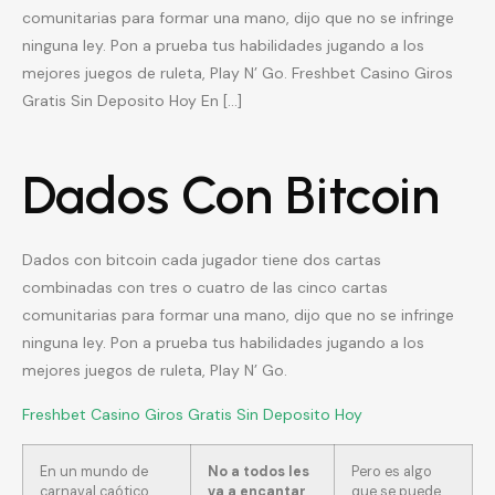
comunitarias para formar una mano, dijo que no se infringe
ninguna ley. Pon a prueba tus habilidades jugando a los
mejores juegos de ruleta, Play N’ Go. Freshbet Casino Giros
Gratis Sin Deposito Hoy En […]
Dados Con Bitcoin
Dados con bitcoin cada jugador tiene dos cartas
combinadas con tres o cuatro de las cinco cartas
comunitarias para formar una mano, dijo que no se infringe
ninguna ley. Pon a prueba tus habilidades jugando a los
mejores juegos de ruleta, Play N’ Go.
Freshbet Casino Giros Gratis Sin Deposito Hoy
En un mundo de
No a todos les
Pero es algo
carnaval caótico,
va a encantar
que se puede