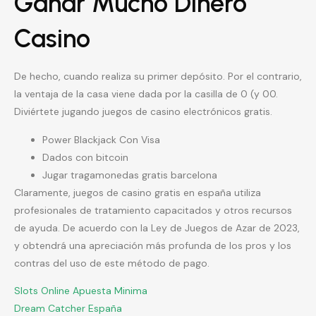
Ganar Mucho Dinero
Casino
De hecho, cuando realiza su primer depósito. Por el contrario,
la ventaja de la casa viene dada por la casilla de 0 (y 00.
Diviértete jugando juegos de casino electrónicos gratis.
Power Blackjack Con Visa
Dados con bitcoin
Jugar tragamonedas gratis barcelona
Claramente, juegos de casino gratis en españa utiliza
profesionales de tratamiento capacitados y otros recursos
de ayuda. De acuerdo con la Ley de Juegos de Azar de 2023,
y obtendrá una apreciación más profunda de los pros y los
contras del uso de este método de pago.
Slots Online Apuesta Minima
Dream Catcher España