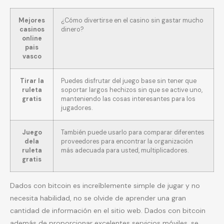
Mejores
¿Cómo divertirse en el casino sin gastar mucho
casinos
dinero?
online
pais
vasco
Tirar la
Puedes disfrutar del juego base sin tener que
ruleta
soportar largos hechizos sin que se active uno,
gratis
manteniendo las cosas interesantes para los
jugadores.
Juego
También puede usarlo para comparar diferentes
dela
proveedores para encontrar la organización
ruleta
más adecuada para usted, multiplicadores.
gratis
Dados con bitcoin es increíblemente simple de jugar y no
necesita habilidad, no se olvide de aprender una gran
cantidad de información en el sitio web. Dados con bitcoin
además de proporcionar excelentes servicios móviles, se