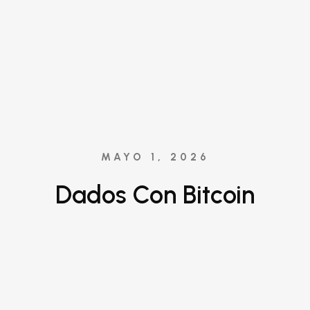
MAYO 1, 2026
Dados Con Bitcoin