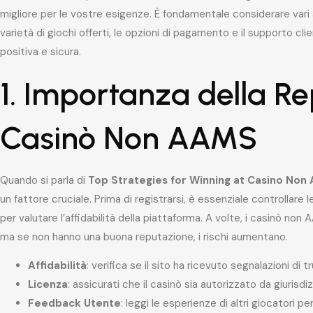
migliore per le vostre esigenze. È fondamentale considerare vari 
varietà di giochi offerti, le opzioni di pagamento e il supporto cli
positiva e sicura.
1. Importanza della R
Casinò Non AAMS
Quando si parla di
Top Strategies for Winning at Casino No
un fattore cruciale. Prima di registrarsi, è essenziale controllare 
per valutare l’affidabilità della piattaforma. A volte, i casinò non
ma se non hanno una buona reputazione, i rischi aumentano.
Affidabilità
: verifica se il sito ha ricevuto segnalazioni di t
Licenza
: assicurati che il casinò sia autorizzato da giurisdi
Feedback Utente
: leggi le esperienze di altri giocatori per