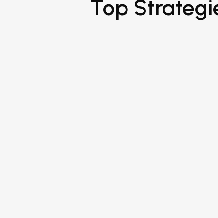
Top Strategi