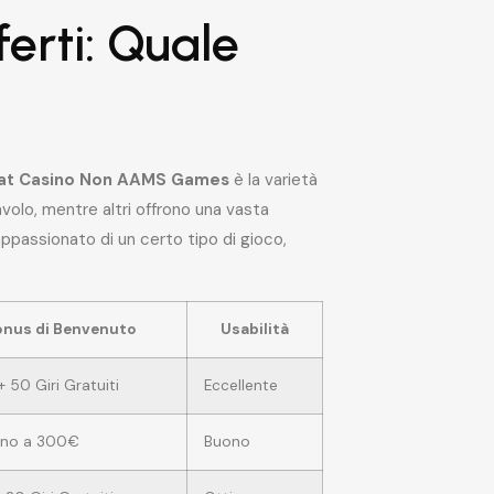
ferti: Quale
g at Casino Non AAMS Games
è la varietà
tavolo, mentre altri offrono una vasta
ppassionato di un certo tipo di gioco,
onus di Benvenuto
Usabilità
 50 Giri Gratuiti
Eccellente
ino a 300€
Buono