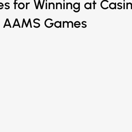
es for Winning at Casi
AAMS Games