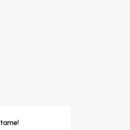
ctame!