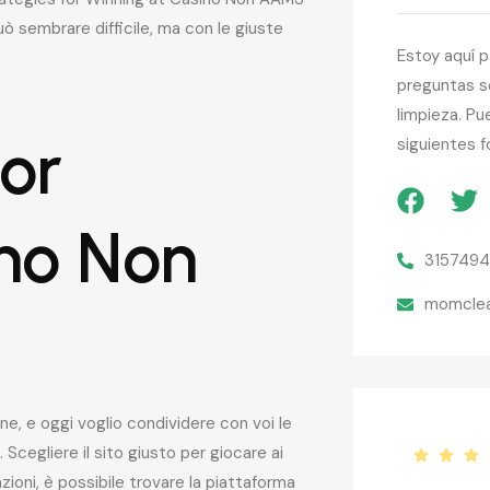
ò sembrare difficile, ma con le giuste
Estoy aquí 
preguntas s
limpieza. P
for
siguientes f
ino Non
315749
momcle
e, e oggi voglio condividere con voi le
. Scegliere il sito giusto per giocare ai
ioni, è possibile trovare la piattaforma