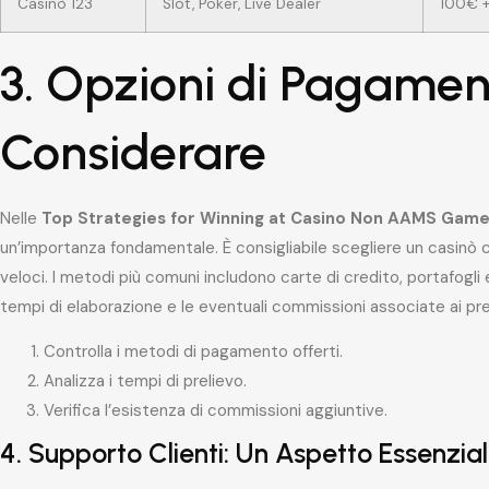
Casinò 123
Slot, Poker, Live Dealer
100€ +
3. Opzioni di Pagamen
Considerare
Nelle
Top Strategies for Winning at Casino Non AAMS Gam
un’importanza fondamentale. È consigliabile scegliere un casinò 
veloci. I metodi più comuni includono carte di credito, portafogli 
tempi di elaborazione e le eventuali commissioni associate ai prel
Controlla i metodi di pagamento offerti.
Analizza i tempi di prelievo.
Verifica l’esistenza di commissioni aggiuntive.
4. Supporto Clienti: Un Aspetto Essenzia