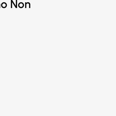
no Non