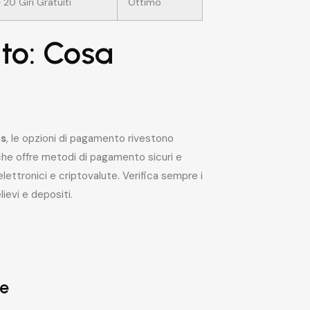
 20 Giri Gratuiti
Ottimo
to: Cosa
es
, le opzioni di pagamento rivestono
che offre metodi di pagamento sicuri e
elettronici e criptovalute. Verifica sempre i
ievi e depositi.
le