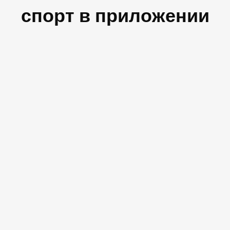
спорт в приложении