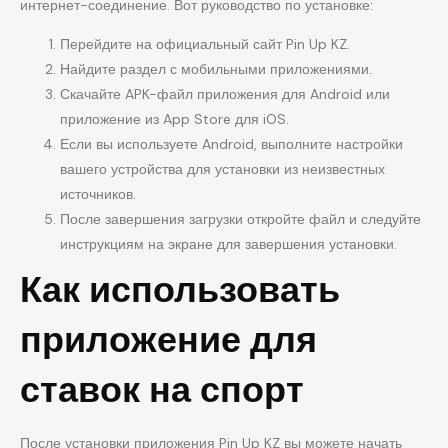
интернет-соединение. Вот руководство по установке:
Перейдите на официальный сайт Pin Up KZ.
Найдите раздел с мобильными приложениями.
Скачайте APK-файл приложения для Android или
приложение из App Store для iOS.
Если вы используете Android, выполните настройки
вашего устройства для установки из неизвестных
источников.
После завершения загрузки откройте файл и следуйте
инструкциям на экране для завершения установки.
Как использовать
приложение для
ставок на спорт
После установки приложения Pin Up KZ вы можете начать