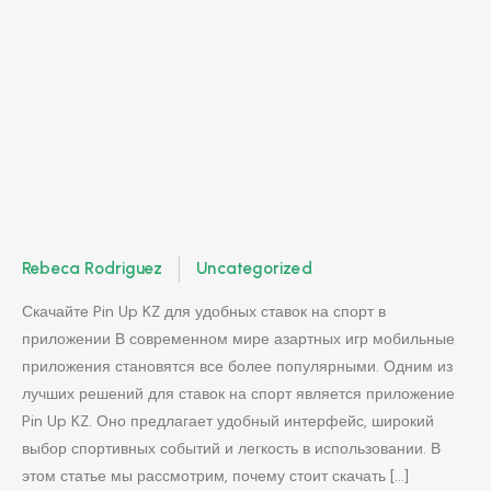
Rebeca Rodriguez
Uncategorized
Скачайте Pin Up KZ для удобных ставок на спорт в
приложении В современном мире азартных игр мобильные
приложения становятся все более популярными. Одним из
лучших решений для ставок на спорт является приложение
Pin Up KZ. Оно предлагает удобный интерфейс, широкий
выбор спортивных событий и легкость в использовании. В
этом статье мы рассмотрим, почему стоит скачать […]