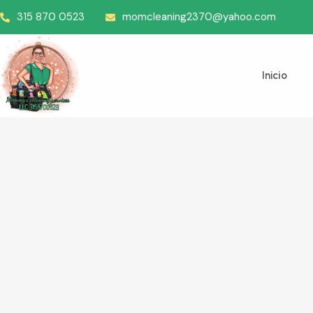
315 870 0523
momcleaning2370@yahoo.com
Inicio