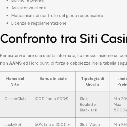
Bonifici e prelievi
Assistenza clienti
Meccanismi di controllo del gioco responsabile
Licenza e regolamentazione
Confronto tra Siti Ca
Per aiutarvi a fare una scelta informata, ho messo insieme un conf
non AAMS
ed i loro punti di forza e debolezza. Nella tabella se
Nome del
Bonus Iniziale
Tipologia di
Limit
Sito
Giochi
Prel
CasinoClub
100% fino a 500€
Slot,
Min 20
Roulette,
Max
Blackjack
5.000
LuckyBet
50% fino a 300€ +
Slot, Video
Min 10€