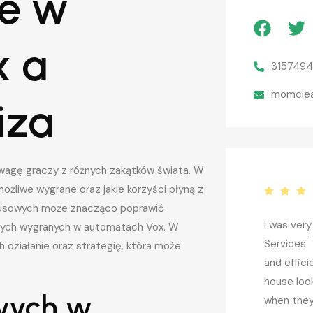
e w
x a
315749
momcle
iza
wagę graczy z różnych zakątków świata. W
możliwe wygrane oraz jakie korzyści płyną z
nusowych może znacząco poprawić
Rebeca has been terrific. She is
I was ver
jnych wygranych w automatach Vox. W
super communicative and totally
Services.
 działanie oraz strategię, która może
reliable, and she does a wonderful job
and effici
cleaning the house. I can't
house loo
wych w
recommend her highly enough.
when they