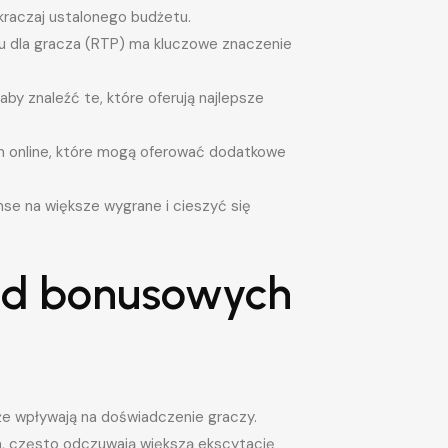
kraczaj ustalonego budżetu.
u dla gracza (RTP) ma kluczowe znaczenie
by znaleźć te, które oferują najlepsze
yn online, które mogą oferować dodatkowe
se na większe wygrane i cieszyć się
nd bonusowych
że wpływają na doświadczenie graczy.
h, często odczuwają większą ekscytację