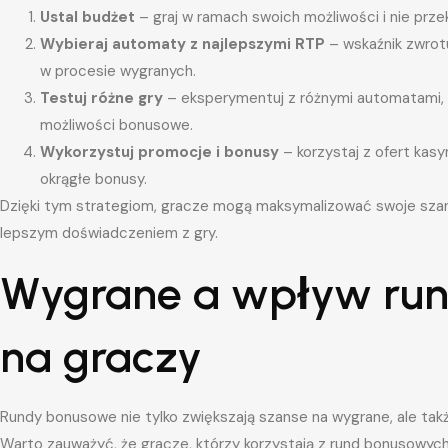
Ustal budżet
– graj w ramach swoich możliwości i nie prze
Wybieraj automaty z najlepszymi RTP
– wskaźnik zwrot
w procesie wygranych.
Testuj różne gry
– eksperymentuj z różnymi automatami, a
możliwości bonusowe.
Wykorzystuj promocje i bonusy
– korzystaj z ofert kas
okrągłe bonusy.
Dzięki tym strategiom, gracze mogą maksymalizować swoje szan
lepszym doświadczeniem z gry.
Wygrane a wpływ ru
na graczy
Rundy bonusowe nie tylko zwiększają szanse na wygrane, ale tak
Warto zauważyć, że gracze, którzy korzystają z rund bonusowyc