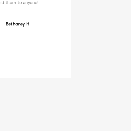
d them to anyone!
requested. I would hig
her for any cleaning job
Nancy pleased custome
Bethaney H
Nancy C.