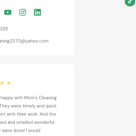
4329
aning2370@yahoo.com
y happy with Mom's Cleaning
Rebeca did an excellent
 They were timely and quick
my parents house to ge
ent with their work. And the
sell. She was on time, pr
ked and smelled wonderful
for the tough job she h
 were done! I would
complete. Did everythin