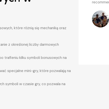
recommen
Danielle M.
wych, które różnią się mechaniką oraz
anie z określonej liczby darmowych
 trafieniu kilku symboli bonusowych na
ć specjalne mini-gry, które pozwalają na
ych symboli w czasie gry, co pozwala na