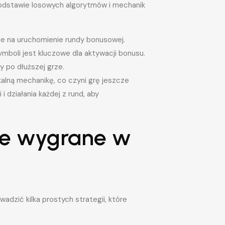
dstawie losowych algorytmów i mechanik
 na uruchomienie rundy bonusowej.
ymboli jest kluczowe dla aktywacji bonusu.
 po dłuższej grze.
alną mechanikę, co czyni grę jeszcze
 działania każdej z rund, aby
ce wygrane w
dzić kilka prostych strategii, które