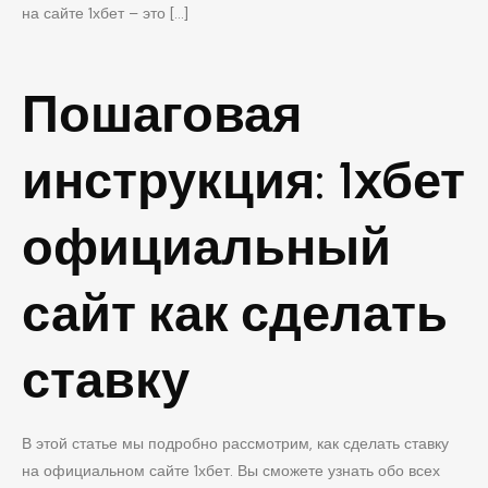
на сайте 1хбет – это […]
Пошаговая
инструкция: 1хбет
официальный
сайт как сделать
ставку
В этой статье мы подробно рассмотрим, как сделать ставку
на официальном сайте 1хбет. Вы сможете узнать обо всех