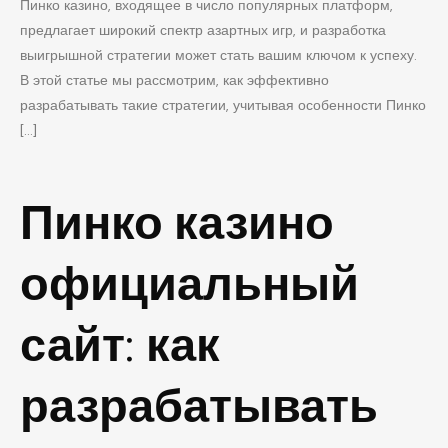
Пинко казино, входящее в число популярных платформ,
предлагает широкий спектр азартных игр, и разработка
выигрышной стратегии может стать вашим ключом к успеху.
В этой статье мы рассмотрим, как эффективно
разрабатывать такие стратегии, учитывая особенности Пинко
[…]
Пинко казино
официальный
сайт: как
разрабатывать