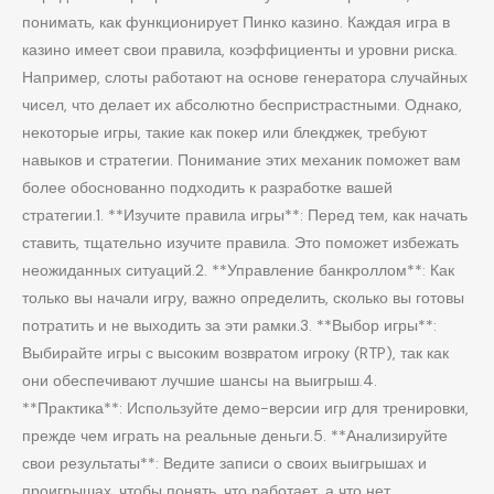
понимать, как функционирует Пинко казино. Каждая игра в
казино имеет свои правила, коэффициенты и уровни риска.
Например, слоты работают на основе генератора случайных
чисел, что делает их абсолютно беспристрастными. Однако,
некоторые игры, такие как покер или блекджек, требуют
навыков и стратегии. Понимание этих механик поможет вам
более обоснованно подходить к разработке вашей
стратегии.1. **Изучите правила игры**: Перед тем, как начать
ставить, тщательно изучите правила. Это поможет избежать
неожиданных ситуаций.2. **Управление банкроллом**: Как
только вы начали игру, важно определить, сколько вы готовы
потратить и не выходить за эти рамки.3. **Выбор игры**:
Выбирайте игры с высоким возвратом игроку (RTP), так как
они обеспечивают лучшие шансы на выигрыш.4.
**Практика**: Используйте демо-версии игр для тренировки,
прежде чем играть на реальные деньги.5. **Анализируйте
свои результаты**: Ведите записи о своих выигрышах и
проигрышах, чтобы понять, что работает, а что нет.