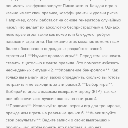
понимать, как функционирует Пинко казино. Каждая игра в
казино имеет свои правила, коэффициенты и уровни риска.
Например, слоты работают на основе генератора случайных
чисел, что делает их абсолютно беспристрастными. Однако,
некоторые игры, такие как покер или блекджек, требуют
навыков и стратегии. Понимание этих механик поможет вам
более обоснованно подходить к разработке вашей
стратегии.1. **Изучите правила игры**: Перед тем, как начать
ставить, тщательно изучите правила. Это поможет избежать
неожиданных ситуаций.2. **Управление банкроллом**: Как
только вы начали игру, важно определить, сколько вы готовы
потратить и не выходить за эти рамки.3. **Выбор игры**:
Выбирайте игры с высоким возвратом игроку (RTP), так как
они обеспечивают лучшие шансы на выигрыш.4.
**Практика**: Используйте демо-версии игр для тренировки,
прежде чем играть на реальные деньги.5. **Анализируйте
свои результаты**: Ведите записи о своих выигрышах и
проигрышах, чтобы понять, что работает, а что нет.