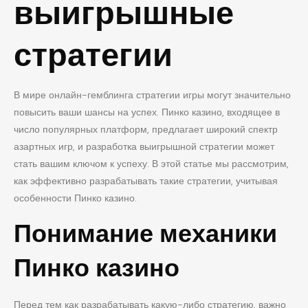
выигрышные
стратегии
В мире онлайн-гемблинга стратегии игры могут значительно
повысить ваши шансы на успех. Пинко казино, входящее в
число популярных платформ, предлагает широкий спектр
азартных игр, и разработка выигрышной стратегии может
стать вашим ключом к успеху. В этой статье мы рассмотрим,
как эффективно разрабатывать такие стратегии, учитывая
особенности Пинко казино.
Понимание механики
Пинко казино
Перед тем как разрабатывать какую-либо стратегию, важно