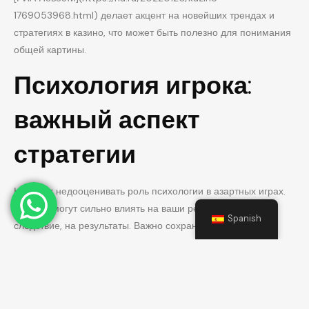
1769053968.html) делает акцент на новейших трендах и
стратегиях в казино, что может быть полезно для понимания
общей картины.
Психология игрока:
важный аспект
стратегии
Не стоит недооценивать роль психологии в азартных играх.
Эмоции могут сильно влиять на ваши решения и, как
Spanish
следствие, на результаты. Важно сохранять спокойствие и
ясность ума во время игры. Вот несколько психологических
аспектов для учета при разработке стратегии:-
**Эмоциональный контроль**: Избегайте игры в состоянии
сильных эмоций, таких как гнев или страх.- **Определение