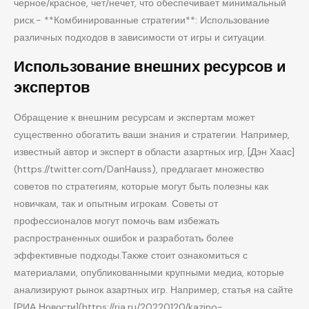
черное/красное, чет/нечет, что обеспечивает минимальный
риск.- **Комбинированные стратегии**: Использование
различных подходов в зависимости от игры и ситуации.
Использование внешних ресурсов и
экспертов
Обращение к внешним ресурсам и экспертам может
существенно обогатить ваши знания и стратегии. Например,
известный автор и эксперт в области азартных игр, [Дэн Хаас]
(https://twitter.com/DanHauss), предлагает множество
советов по стратегиям, которые могут быть полезны как
новичкам, так и опытным игрокам. Советы от
профессионалов могут помочь вам избежать
распространенных ошибок и разработать более
эффективные подходы.Также стоит ознакомиться с
материалами, опубликованными крупными медиа, которые
анализируют рынок азартных игр. Например, статья на сайте
[РИА Новости](https://ria.ru/20220120/kazino-