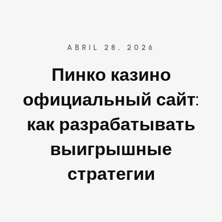
ABRIL 28, 2026
Пинко казино
официальный сайт:
как разрабатывать
выигрышные
стратегии