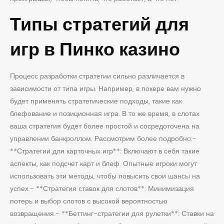
Типы стратегий для
игр в Пинко казино
Процесс разработки стратегии сильно различается в
зависимости от типа игры. Например, в покере вам нужно
будет применять стратегические подходы, такие как
блефование и позиционная игра. В то же время, в слотах
ваша стратегия будет более простой и сосредоточена на
управлении банкроллом. Рассмотрим более подробно:-
**Стратегии для карточных игр**: Включают в себя такие
аспекты, как подсчет карт и блеф. Опытные игроки могут
использовать эти методы, чтобы повысить свои шансы на
успех.- **Стратегия ставок для слотов**: Минимизация
потерь и выбор слотов с высокой вероятностью
возвращения.- **Беттинг-стратегии для рулетки**: Ставки на