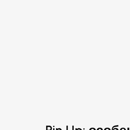
Pin Up: осо