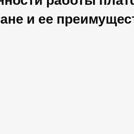
тане и ее преимущес