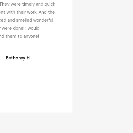
 They were timely and quick
my parents house to ge
ent with their work. And the
sell. She was on time, pr
ked and smelled wonderful
for the tough job she h
 were done! I would
complete. Did everythin
d them to anyone!
requested. I would hig
her for any cleaning job
Nancy pleased custome
Bethaney H
Nancy C.