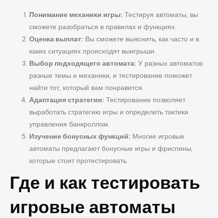
Понимание механики игры:
Тестируя автоматы, вы
сможете разобраться в правилах и функциях.
Оценка выплат:
Вы сможете выяснить, как часто и в
каких ситуациях происходят выигрыши.
Выбор подходящего автомата:
У разных автоматов
разные темы и механики, и тестирование поможет
найти тот, который вам понравится.
Адаптация стратегии:
Тестирование позволяет
выработать стратегию игры и определить тактики
управления банкроллом.
Изучение бонусных функций:
Многие игровые
автоматы предлагают бонусные игры и фриспины,
которые стоит протестировать.
Где и как тестировать
игровые автоматы