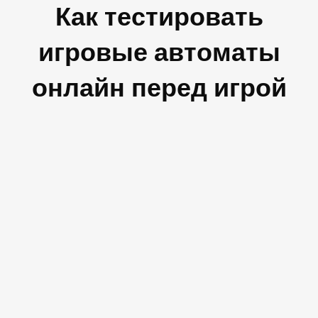
Как тестировать
игровые автоматы
онлайн перед игрой