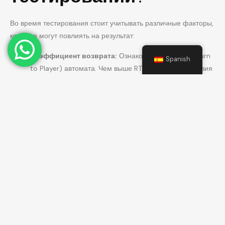
Во время тестирования стоит учитывать различные факторы,
которые могут повлиять на результат:
Коэффициент возврата:
Ознакомьтесь с RTP (Return
Spanish
to Player) автомата. Чем выше RTP, тем лучше условия
для игрока.
Волатильность:
Определите уровень волатильности:
низкая, средняя или высокая. Это повлияет на частоту
и размеры выплат.
Бонусные функции:
Игры с бонусами могут
существенно повысить ваши шансы на выигрыш.
Тематика и графика:
Выберите автомата, который вам
интересен. Это повысит удовольствие от игры.
Заключение
Тестирование игровых автоматов онлайн перед игрой — это