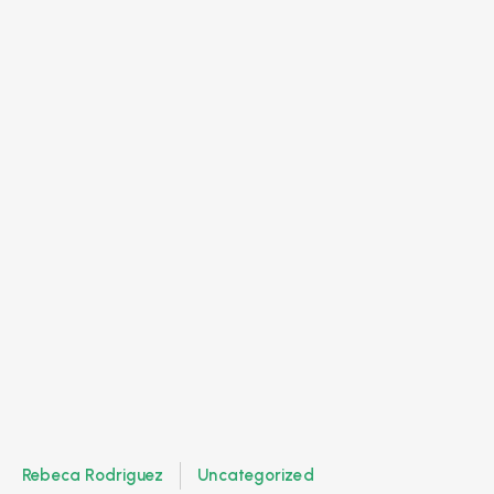
Rebeca Rodriguez
Uncategorized