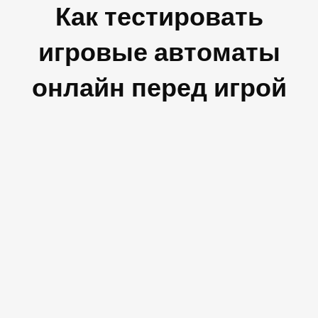
Как тестировать
игровые автоматы
онлайн перед игрой