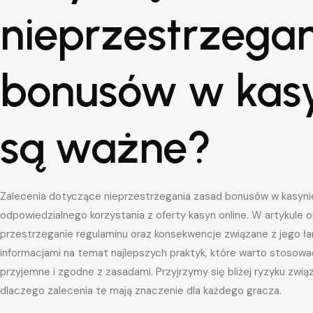
nieprzestrzega
bonusów w kasy
są ważne?
Zalecenia dotyczące nieprzestrzegania zasad bonusów w kasynie
odpowiedzialnego korzystania z oferty kasyn online. W artykule 
przestrzeganie regulaminu oraz konsekwencje związane z jego ł
informacjami na temat najlepszych praktyk, które warto stosowa
przyjemne i zgodne z zasadami. Przyjrzymy się bliżej ryzyku z
dlaczego zalecenia te mają znaczenie dla każdego gracza.