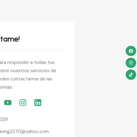
ctame!
para responder a todas tus
obre nuestros servicios de
uedes contactarme de las
ormas:
4329
aning2370@yahoo.com