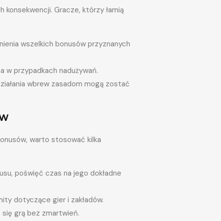
konsekwencji. Gracze, którzy łamią
nienia wszelkich bonusów przyznanych
a w przypadkach nadużywań.
działania wbrew zasadom mogą zostać
ów
onusów, warto stosować kilka
usu, poświęć czas na jego dokładne
ity dotyczące gier i zakładów.
 się grą bez zmartwień.