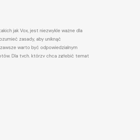
kich jak Vox, jest niezwykle ważne dla
rozumieć zasady, aby uniknąć
e zawsze warto być odpowiedzialnym
tów. Dla tych, którzy chcą zgłębić temat
ie
New York Times
oraz dołączyć do