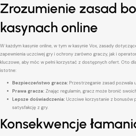
Zrozumienie zasad b
kasynach online
W każdym kasynie online, w tym w kasynie Vox, zasady dotyczą
zapewnienia uczciwej gry i ochrony zarówno graczy, jak i operato
kluczowe, aby móc w pełni korzystać z dostępnych ofert. Oto dl
istotne:
Bezpieczeństwo gracza:
Przestrzeganie zasad pozwala un
Prawa gracza:
Znając regulamin, gracz może bronić swoic
Lepsze doświadczenia:
Uczciwe korzystanie z bonusów pr
satysfakcję z gry.
Konsekwencje łamani