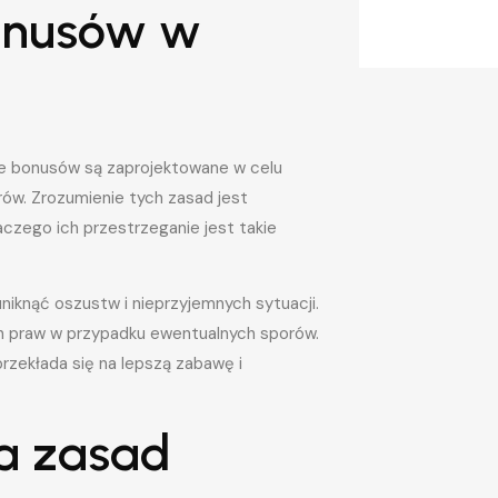
onusów w
ce bonusów są zaprojektowane w celu
rów. Zrozumienie tych zasad jest
aczego ich przestrzeganie jest takie
iknąć oszustw i nieprzyjemnych sytuacji.
h praw w przypadku ewentualnych sporów.
zekłada się na lepszą zabawę i
a zasad