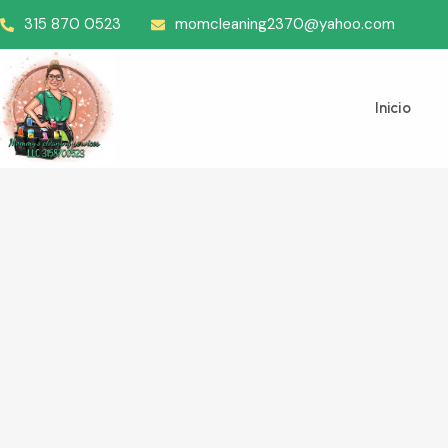
315 870 0523
momcleaning2370@yahoo.com
Inicio