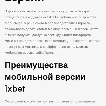
В данной статье мы рассмотрим, как удобно и быстро
осуществить
вход на сайт 1xbet
с мобильного устройства.
Мобильная версия сайта 1xbet предоставляет игрокам
возможность делать ставки в любое время и в любом месте,
а также получать доступ ко всем функциям платформы.
Ниже вы найдёте полезные рекомендации и советы, которые
помогут вам максимально эффективно использовать
мобильная версию сайта 1xbet.
Преимущества
мобильной версии
1xbet
Существует множество причин, по которым пользователи