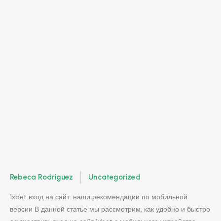
Rebeca Rodriguez
Uncategorized
1xbet вход на сайт: наши рекомендации по мобильной
версии В данной статье мы рассмотрим, как удобно и быстро