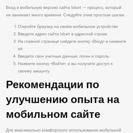
Вход в мобильную версию сайта 1xbet — процесс, который
не занимает много времени. Следуйте этим простым шагам:
Откройте браузер на своём мобильном устройстве.
Введите адрес сайта 1xbet в адресной строке.
На главной странице найдите кнопку «Вход» и нажмите
её.
Введите свои учетные данные: логин и пароль.
Нажмите кнопку «Войти», и вы получите доступ к
своему аккаунту.
Рекомендации по
улучшению опыта на
мобильном сайте
Для максимально комфортного использования мобильной