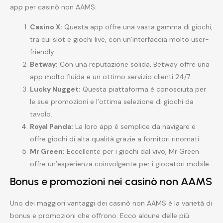
app per casinò non AAMS:
Casino X:
Questa app offre una vasta gamma di giochi,
tra cui slot e giochi live, con un’interfaccia molto user-
friendly.
Betway:
Con una reputazione solida, Betway offre una
app molto fluida e un ottimo servizio clienti 24/7.
Lucky Nugget:
Questa piattaforma è conosciuta per
le sue promozioni e l’ottima selezione di giochi da
tavolo.
Royal Panda:
La loro app è semplice da navigare e
offre giochi di alta qualità grazie a fornitori rinomati.
Mr Green:
Eccellente per i giochi dal vivo, Mr Green
offre un’esperienza coinvolgente per i giocatori mobile.
Bonus e promozioni nei casinò non AAMS
Uno dei maggiori vantaggi dei casinò non AAMS è la varietà di
bonus e promozioni che offrono. Ecco alcune delle più