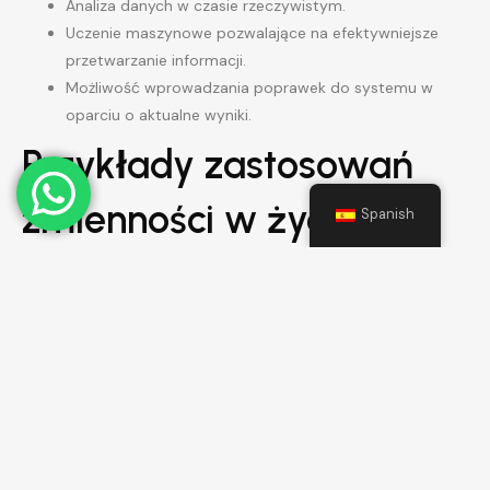
Analiza danych w czasie rzeczywistym.
Uczenie maszynowe pozwalające na efektywniejsze
przetwarzanie informacji.
Możliwość wprowadzania poprawek do systemu w
oparciu o aktualne wyniki.
Przykłady zastosowań
zmienności w życiu
Spanish
codziennym
Automaty Vox z wykorzystaniem zmienności znajdują
zastosowanie w wielu dziedzinach. Oto kilka przykładów:
Finanse:
Wskaźniki rynkowe są analizowane w czasie
rzeczywistym, co pozwala na szybsze podejmowanie
decyzji inwestycyjnych.
Zdrowie:
Algorytmy mogą przewidywać zmiany w