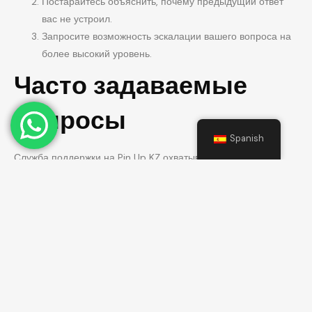
Постарайтесь объяснить, почему предыдущий ответ
вас не устроил.
Запросите возможность эскалации вашего вопроса на
более высокий уровень.
Часто задаваемые
вопросы
Spanish
Служба поддержки на Pin Up KZ охватывает множество
различных аспектов, и у игроков часто возникают схожие
вопросы. Ниже представлены наиболее популярные
вопросы:
Как долго ждать ответа от службы поддержки?
Как узнать статус моего обращения?
Можно ли изменить свой электронный адрес через
службу поддержки?
Что если все способы связи недоступны?