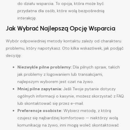
do działu wsparcia. To opcja, która może być
przydatna dla osób, które wolą bezpośrednią
interakcję.
Jak Wybrać Najlepszą Opcję Wsparcia
Wybór odpowiedniej metody kontaktu zależy od charakteru
problemu, który napotykasz. Oto kilka wskazówek, jak podjąć
decyzję:
Niezwykle pilne problemy:
Dla pilnych spraw, takich
jak problemy z logowaniem lub transakcjami,
najlepszym wyborem jest czat na żywo.
Mniej pilne zapytania:
Jeśli Twoje pytanie dotyczy
ogólnych informacji o kasynie, możesz skorzystać z FAQ
lub skontaktować się przez e-mail.
Preferencje osobiste:
Wybierz metodę, z którą
czujesz się najbardziej komfortowo — niektórzy wolą
komunikację na żywo, inni mogą woleć skontaktować