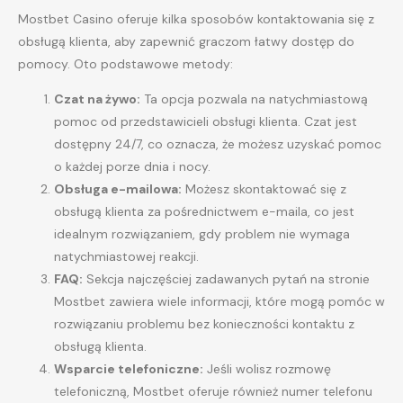
Mostbet Casino oferuje kilka sposobów kontaktowania się z
obsługą klienta, aby zapewnić graczom łatwy dostęp do
pomocy. Oto podstawowe metody:
Czat na żywo:
Ta opcja pozwala na natychmiastową
pomoc od przedstawicieli obsługi klienta. Czat jest
dostępny 24/7, co oznacza, że możesz uzyskać pomoc
o każdej porze dnia i nocy.
Obsługa e-mailowa:
Możesz skontaktować się z
obsługą klienta za pośrednictwem e-maila, co jest
idealnym rozwiązaniem, gdy problem nie wymaga
natychmiastowej reakcji.
FAQ:
Sekcja najczęściej zadawanych pytań na stronie
Mostbet zawiera wiele informacji, które mogą pomóc w
rozwiązaniu problemu bez konieczności kontaktu z
obsługą klienta.
Wsparcie telefoniczne:
Jeśli wolisz rozmowę
telefoniczną, Mostbet oferuje również numer telefonu