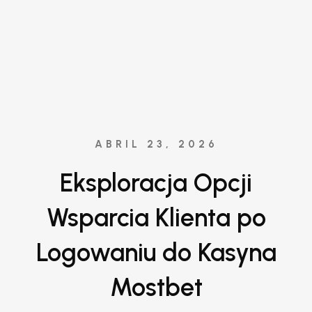
ABRIL 23, 2026
Eksploracja Opcji
Wsparcia Klienta po
Logowaniu do Kasyna
Mostbet