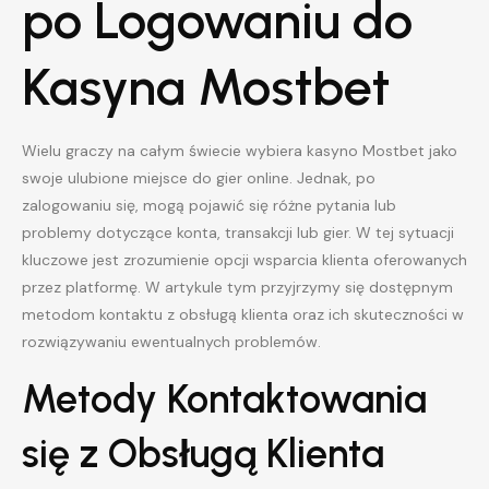
po Logowaniu do
Kasyna Mostbet
Wielu graczy na całym świecie wybiera kasyno Mostbet jako
swoje ulubione miejsce do gier online. Jednak, po
zalogowaniu się, mogą pojawić się różne pytania lub
problemy dotyczące konta, transakcji lub gier. W tej sytuacji
kluczowe jest zrozumienie opcji wsparcia klienta oferowanych
przez platformę. W artykule tym przyjrzymy się dostępnym
metodom kontaktu z obsługą klienta oraz ich skuteczności w
rozwiązywaniu ewentualnych problemów.
Metody Kontaktowania
się z Obsługą Klienta