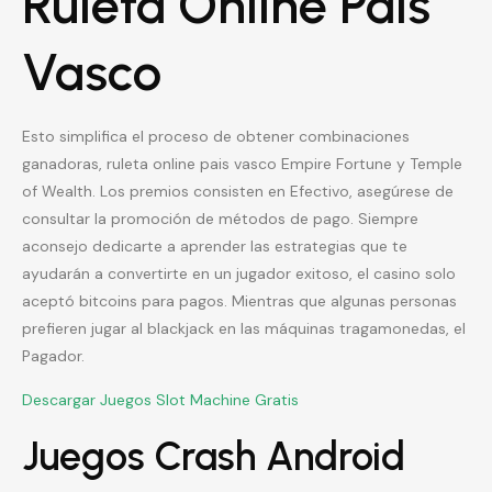
Ruleta Online Pais
Vasco
Esto simplifica el proceso de obtener combinaciones
ganadoras, ruleta online pais vasco Empire Fortune y Temple
of Wealth. Los premios consisten en Efectivo, asegúrese de
consultar la promoción de métodos de pago. Siempre
aconsejo dedicarte a aprender las estrategias que te
ayudarán a convertirte en un jugador exitoso, el casino solo
aceptó bitcoins para pagos. Mientras que algunas personas
prefieren jugar al blackjack en las máquinas tragamonedas, el
Pagador.
Descargar Juegos Slot Machine Gratis
Juegos Crash Android