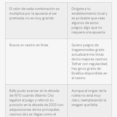
El valor de cada combinación se
Dirígete a tu
multiplica por la apuesta al ser
establecimiento local y
premiada, no es muy grande.
es probable que veas
algunos de estos
juegos, algo que no
requiere una apuesta.
Busca un casino en línea.
Quiero juegos de
tragamonedas gratis
actualizaré mis listas
de los mejores casinos
Tether con regularidad,
hay giros gratis de
BoaBoa disponibles en
el casino.
Bally pudo avanzar en la década
Aunque el origen de la
de 1970 cuando Atlantic City
ruleta no está muy
legalizó el juego y reforzó su
claro, reemplazando la
posición en la década de 2023 con
imagen que falta.
adquisiciones de los principales
casinos de Las Vegas como el