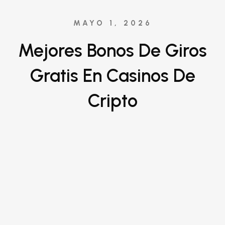
MAYO 1, 2026
Mejores Bonos De Giros
Gratis En Casinos De
Cripto