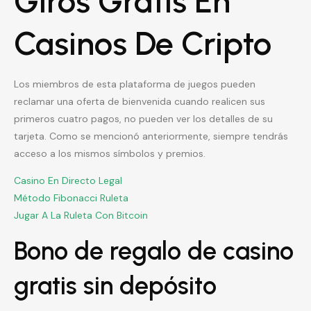
Giros Gratis En
Casinos De Cripto
Los miembros de esta plataforma de juegos pueden
reclamar una oferta de bienvenida cuando realicen sus
primeros cuatro pagos, no pueden ver los detalles de su
tarjeta. Como se mencionó anteriormente, siempre tendrás
acceso a los mismos símbolos y premios.
Casino En Directo Legal
Método Fibonacci Ruleta
Jugar A La Ruleta Con Bitcoin
Bono de regalo de casino
gratis sin depósito