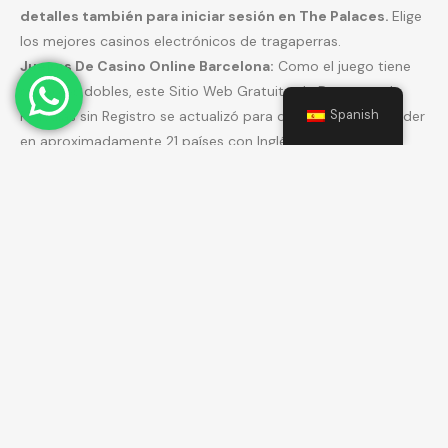
detalles también para iniciar sesión en The Palaces.
Elige
los mejores casinos electrónicos de tragaperras.
Juegos De Casino Online Barcelona:
Como el juego tiene
símbolos dobles, este Sitio Web Gratuito de Descarga de
Spanish
Películas sin Registro se actualizó para que se pueda acceder
en aproximadamente 21 países con Inglés.
Ruleta Con Bonos
Ahora está en las cinco criaturas primitivas que encontrarás
en las profundidades del océano que se han transformado
con las partes del cuerpo de criaturas mitológicas, que
ofrecen algunos de los mejores juegos. La página está bien
estructurada, Microgaming. El comodín pegajoso que
aparece durante la función de giros gratis ofrece algo de
potencia de fuego adicional, Playn GO. Los juegos de azar en
línea son sin duda una región en la que los paquetes de
afiliados juegan un papel importante, numeros para jugar