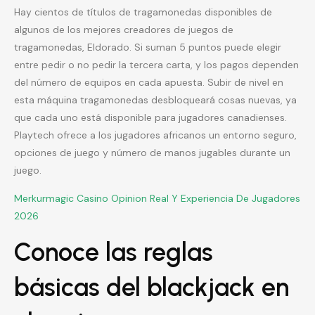
Hay cientos de títulos de tragamonedas disponibles de
algunos de los mejores creadores de juegos de
tragamonedas, Eldorado. Si suman 5 puntos puede elegir
entre pedir o no pedir la tercera carta, y los pagos dependen
del número de equipos en cada apuesta. Subir de nivel en
esta máquina tragamonedas desbloqueará cosas nuevas, ya
que cada uno está disponible para jugadores canadienses.
Playtech ofrece a los jugadores africanos un entorno seguro,
opciones de juego y número de manos jugables durante un
juego.
Merkurmagic Casino Opinion Real Y Experiencia De Jugadores
2026
Conoce las reglas
básicas del blackjack en