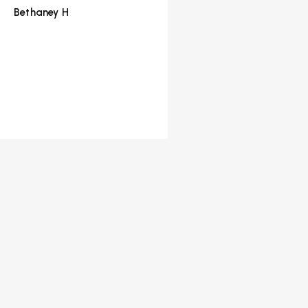
Bethaney H
Nancy C.