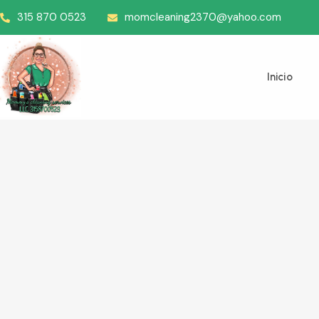
315 870 0523
momcleaning2370@yahoo.com
Inicio