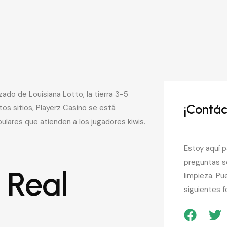
ado de Louisiana Lotto, la tierra 3-5
¡Contá
tos sitios, Playerz Casino se está
lares que atienden a los jugadores kiwis.
Estoy aquí 
preguntas s
 Real
limpieza. P
siguientes f