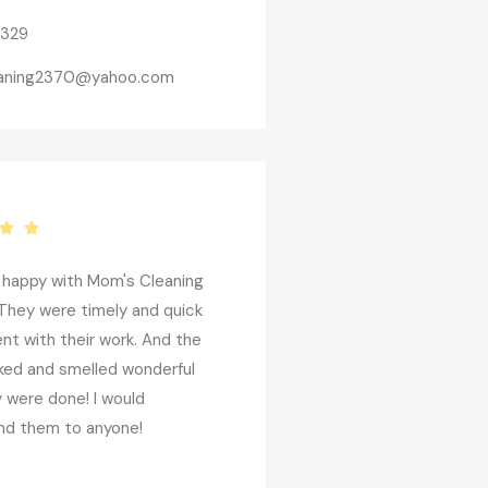
4329
aning2370@yahoo.com
y happy with Mom's Cleaning
Rebeca did an excellent
 They were timely and quick
my parents house to ge
ent with their work. And the
sell. She was on time, pr
ked and smelled wonderful
for the tough job she h
 were done! I would
complete. Did everythin
d them to anyone!
requested. I would hig
her for any cleaning job
Nancy pleased custome