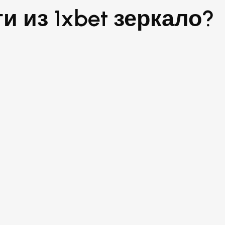
и из 1xbet зеркало?