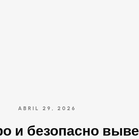
ABRIL 29, 2026
ро и безопасно выве