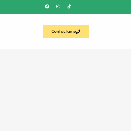
Contáctame