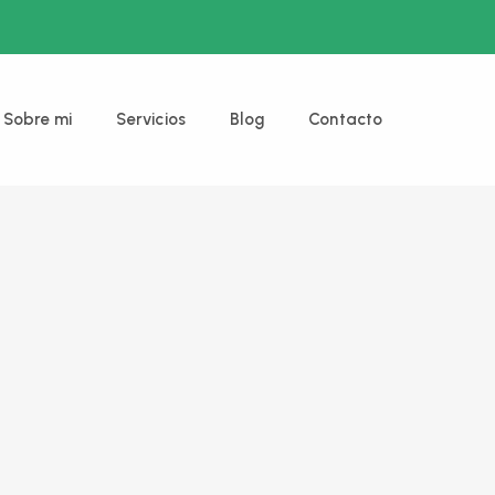
Sobre mi
Servicios
Blog
Contacto