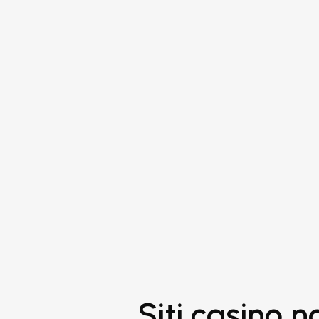
Siti casino n