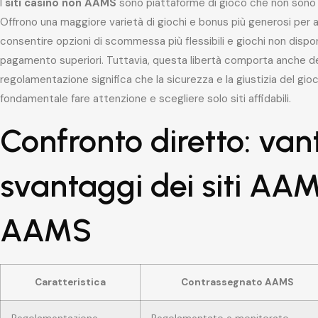
I
siti casino non AAMS
sono piattaforme di gioco che non sono r
Offrono una maggiore varietà di giochi e bonus più generosi per at
consentire opzioni di scommessa più flessibili e giochi non dispon
pagamento superiori. Tuttavia, questa libertà comporta anche dei
regolamentazione significa che la sicurezza e la giustizia del gio
fondamentale fare attenzione e scegliere solo siti affidabili.
Confronto diretto: van
svantaggi dei siti AA
AAMS
Caratteristica
Contrassegnato AAMS