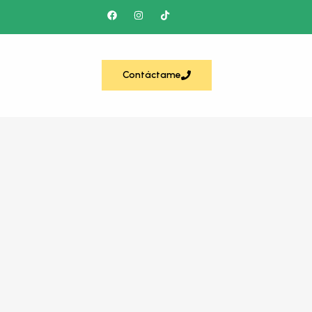
Contáctame