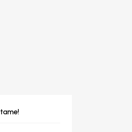
ctame!