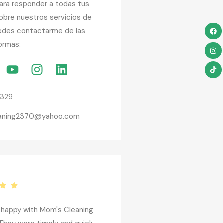
para responder a todas tus
obre nuestros servicios de
uedes contactarme de las
ormas:
4329
aning2370@yahoo.com
y happy with Mom's Cleaning
Rebeca did an excellent