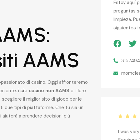
Estoy aquí 
preguntas s
limpieza. P
 AAMS:
siguientes f
 siti AAMS
315749
momcle
appassionato di casino. Oggi affronteremo
eniente: i
siti casino non AAMS
e il loro
cegliere il miglior sito di gioco per le
i due tipi di piattaforme. Che tu sia un
i aiuterà a prendere decisioni più
Rebeca has been terrific. She is
I was ver