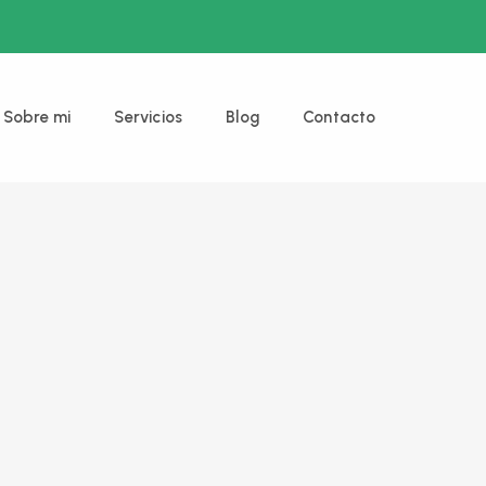
Sobre mi
Servicios
Blog
Contacto