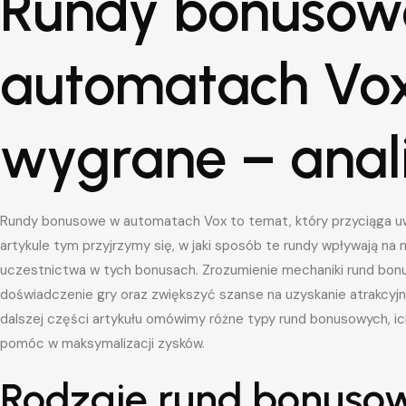
Rundy bonusow
automatach Vo
wygrane – anal
Rundy bonusowe w automatach Vox to temat, który przyciąga u
artykule tym przyjrzymy się, w jaki sposób te rundy wpływają na 
uczestnictwa w tych bonusach. Zrozumienie mechaniki rund bo
doświadczenie gry oraz zwiększyć szanse na uzyskanie atrakcy
dalszej części artykułu omówimy różne typy rund bonusowych, ich
pomóc w maksymalizacji zysków.
Rodzaje rund bonuso