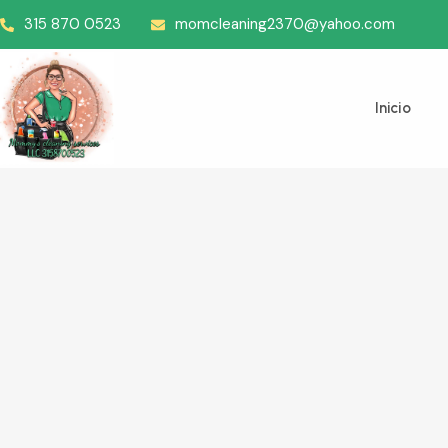
315 870 0523
momcleaning2370@yahoo.com
Inicio