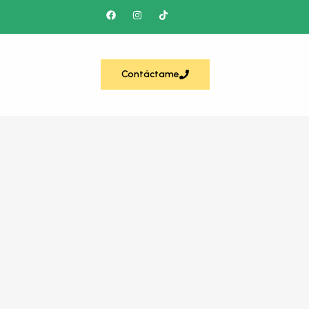
Contáctame