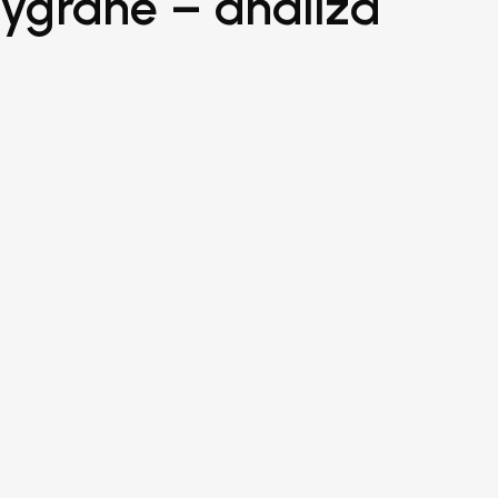
ygrane – analiza