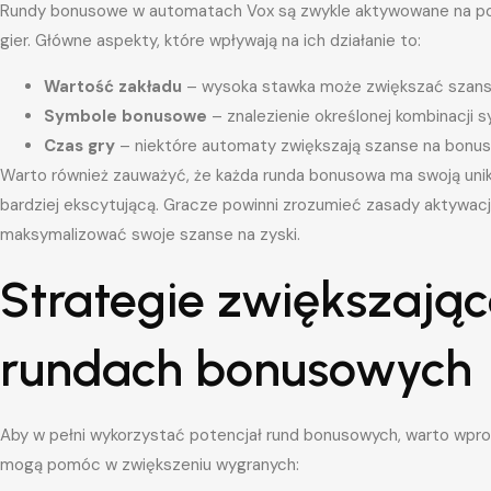
Rundy bonusowe w automatach Vox są zwykle aktywowane na po
gier. Główne aspekty, które wpływają na ich działanie to:
Wartość zakładu
– wysoka stawka może zwiększać szanse
Symbole bonusowe
– znalezienie określonej kombinacji s
Czas gry
– niektóre automaty zwiększają szanse na bonusy
Warto również zauważyć, że każda runda bonusowa ma swoją unik
bardziej ekscytującą. Gracze powinni zrozumieć zasady aktywacji i
maksymalizować swoje szanse na zyski.
Strategie zwiększają
rundach bonusowych
Aby w pełni wykorzystać potencjał rund bonusowych, warto wprowa
mogą pomóc w zwiększeniu wygranych: