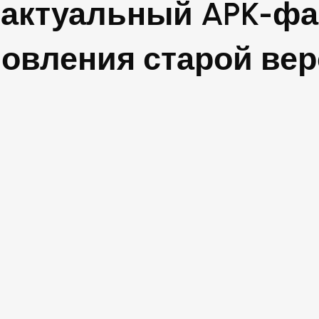
 актуальный APK-фа
новления старой ве