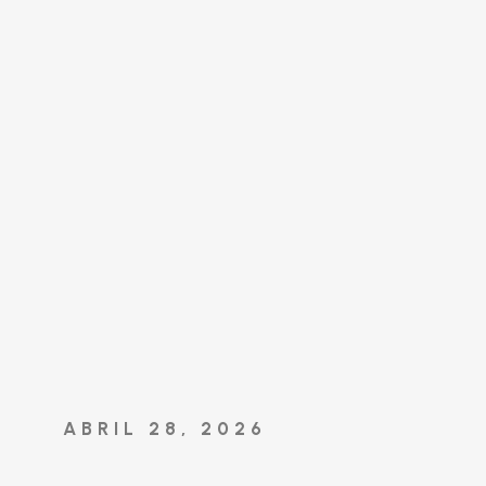
ABRIL 28, 2026