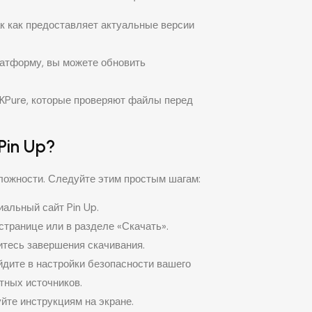
к как предоставляет актуальные версии
атформу, вы можете обновить
KPure, которые проверяют файлы перед
Pin Up?
ложности. Следуйте этим простым шагам:
альный сайт Pin Up.
странице или в разделе «Скачать».
итесь завершения скачивания.
дите в настройки безопасности вашего
тных источников.
те инструкциям на экране.