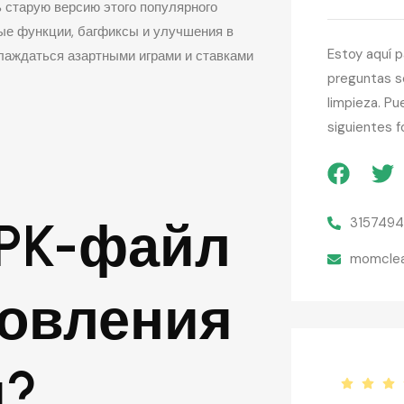
ь старую версию этого популярного
вые функции, багфиксы и улучшения в
Estoy aquí 
слаждаться азартными играми и ставками
preguntas s
limpieza. P
siguientes f
PK-файл
315749
momcle
новления
и?