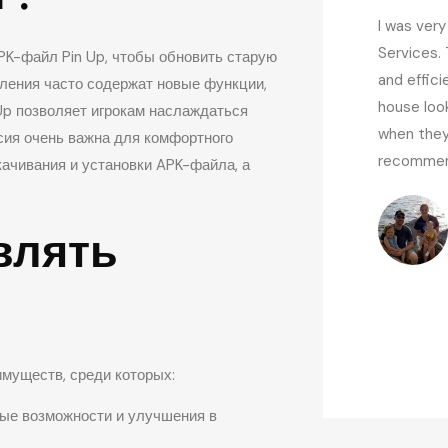
Rebeca has been terrific. She is
I was ver
super communicative and totally
Services.
APK-файл Pin Up, чтобы обновить старую
reliable, and she does a wonderful job
and effici
вления часто содержат новые функции,
cleaning the house. I can't
house loo
Up позволяет игрокам наслаждаться
recommend her highly enough.
when they
рсия очень важна для комфортного
recommen
качивания и установки APK-файла, а
Danielle M.
влять
муществ, среди которых:
ые возможности и улучшения в