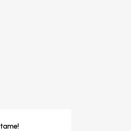
ctame!