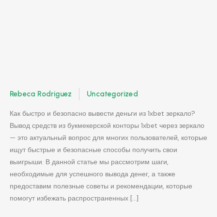
Rebeca Rodriguez
Uncategorized
Как быстро и безопасно вывести деньги из 1xbet зеркало?
Вывод средств из букмекерской конторы 1xbet через зеркало
— это актуальный вопрос для многих пользователей, которые
ищут быстрые и безопасные способы получить свои
выигрыши. В данной статье мы рассмотрим шаги,
необходимые для успешного вывода денег, а также
предоставим полезные советы и рекомендации, которые
помогут избежать распространенных […]