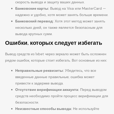
скорость вывода и защиту ваших данных.
Банковские карты:
Вывод на Visa или MasterCard —
надежно и удобно, хотя может занять больше времени.
Банковский перевод:
Хотя этот метод может занять
несколько дней, он также является безопасным для
вывода крупных сумм.
Ошибки, которых следует избегать
Вывод средств из 1xbet через зеркало может быть осложнен
рядом ошибок, которые стоит избегать. Вот основные из них:
Неправильные реквизиты:
Убедитесь, что все
введенные данные правильные; ошибка может
привести к задержке вывода.
Отсутствие верификации аккаунта:
Перед выводом
средств необходимо пройти процесс верификации для
безопасности.
Неизвестные способы вывода:
Не используйте