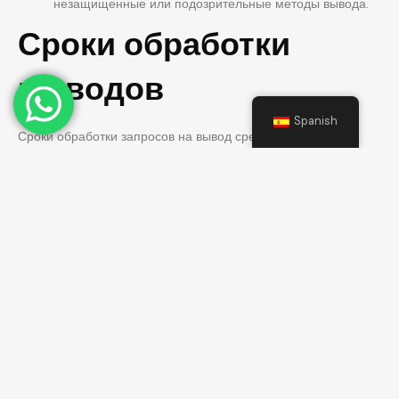
незащищенные или подозрительные методы вывода.
Сроки обработки
выводов
Spanish
Сроки обработки запросов на вывод средств могут
варьироваться в зависимости от выбранного метода. Обычно
они следующие:
Электронные кошельки:
до 15 минут.
Банковские карты:
от 1 до 5 рабочих дней.
Банковский перевод:
до 3-7 рабочих дней.
Заключение
Вывод средств из 1xbet через зеркало — это процесс,
требующий внимательности и следования простым шагам.
Соблюдайте меры безопасности, выбирайте проверенные