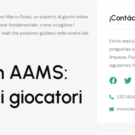
¡Contá
ono Marco Rossi, un esperto di giochi online
tione fondamentale: come scegliere i
 reali che possono guidarci nella scelta del
Estoy aquí 
preguntas s
limpieza. P
on AAMS:
siguientes f
 giocatori
315749
momcle