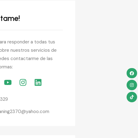
ctame!
para responder a todas tus
obre nuestros servicios de
uedes contactarme de las
ormas:
4329
aning2370@yahoo.com