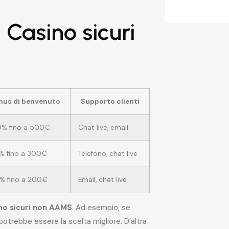
i Casino sicuri
nus di benvenuto
Supporto clienti
% fino a 500€
Chat live, email
% fino a 300€
Telefono, chat live
% fino a 200€
Email, chat live
no sicuri non AAMS
. Ad esempio, se
trebbe essere la scelta migliore. D’altra