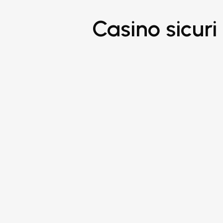
Casino sicur