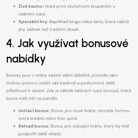
Živé kasino:
Hraní proti skutečným krupiérům v
reálném čase.
Speciální hry:
Například bingo nebo keno, které nabízí
jiný zážitek než tradiční obsah.
4. Jak využívat bonusové
nabídky
Bonusy jsou v online sázení velmi důležité, protože vám
mohou pomoci zvýšit váš bankroll a poskytnout další
příležitosti k sázení. Zde je několik běžných typů bonusů, které
byste měli mít na paměti:
Uvítací bonus:
Bonus pro nové hráče, obvykle formou
extra kreditů nebo free spinů.
Reload bonus:
Bonus pro stávající hráče, který by měl
podpořit další vklady.