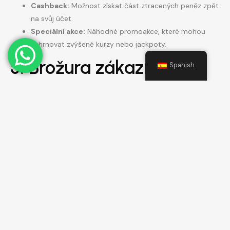
Cashback:
Možnost získat část ztracených peněz zpět
na svůj účet.
Speciální akce:
Náhodné promoakce, které mohou
zahrnovat zvýšené kurzy nebo jackpoty.
5. Brožura zákaznické
Spanish
podpory a další zdroje
Mostbet poskytuje svým uživatelům široké spektrum
zákaznické podpory a zdrojů. Pokud máte jakékoli dotazy
nebo problémy, můžete využít několik kanálů:
Live chat:
Rychlá a efektivní pomoc přímo z webových
stránek.
Email podpora:
Pro komplexnější dotazy a požadavky.
FAQ sekce:
Časté dotazy, které pokrývají běžné
problémy a otázky hráčů.