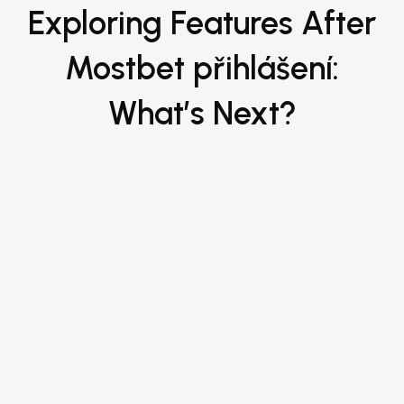
Exploring Features After
Mostbet přihlášení:
What’s Next?