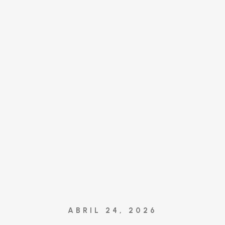
ABRIL 24, 2026