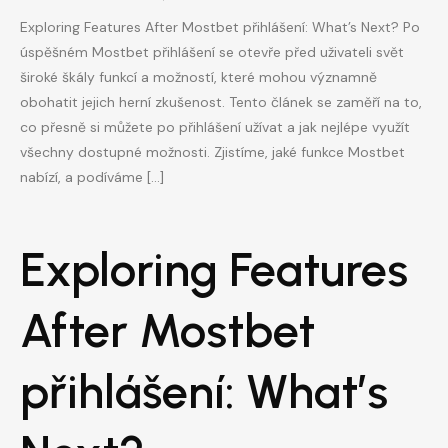
Exploring Features After Mostbet přihlášení: What’s Next? Po
úspěšném Mostbet přihlášení se otevře před uživateli svět
široké škály funkcí a možností, které mohou významně
obohatit jejich herní zkušenost. Tento článek se zaměří na to,
co přesně si můžete po přihlášení užívat a jak nejlépe využít
všechny dostupné možnosti. Zjistíme, jaké funkce Mostbet
nabízí, a podíváme […]
Exploring Features
After Mostbet
přihlášení: What’s