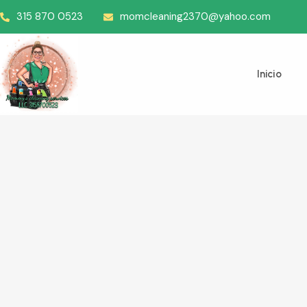
315 870 0523
momcleaning2370@yahoo.com
Inicio