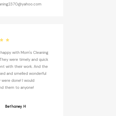
aning2370@yahoo.com
y happy with Mom's Cleaning
Rebeca did an excellent
 They were timely and quick
my parents house to ge
ent with their work. And the
sell. She was on time, pr
ked and smelled wonderful
for the tough job she h
 were done! I would
complete. Did everythin
d them to anyone!
requested. I would hig
her for any cleaning job
Nancy pleased custome
Bethaney H