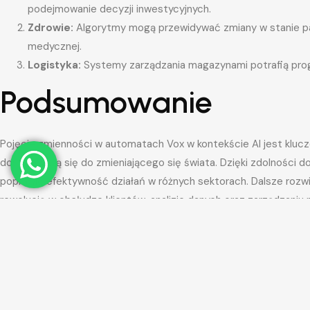
podejmowanie decyzji inwestycyjnych.
Zdrowie:
Algorytmy mogą przewidywać zmiany w stanie pac
medycznej.
Logistyka:
Systemy zarządzania magazynami potrafią pro
Podsumowanie
Pojęcie zmienności w automatach Vox w kontekście AI jest klucz
dostosowują się do zmieniającego się świata. Dzięki zdolności
poprawić efektywność działań w różnych sektorach. Dalsze rozwi
rewolucję w obsłudze klientów, analizie danych oraz zarządzaniu
zmiany będą kształtować przyszłość. Aby dowiedzieć się więce
się z artykułami, które publikują specjalistyczne portale, takie jak
społecznościowe, jak
Twitter
.