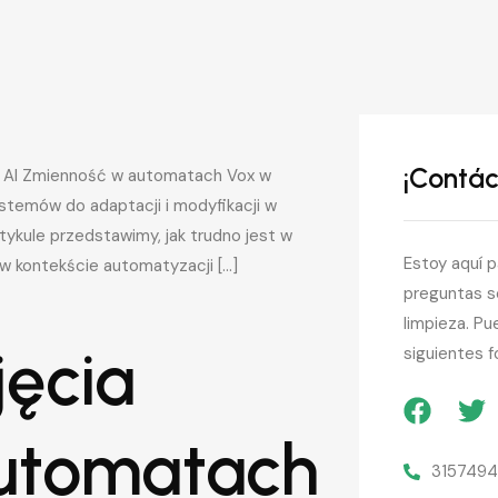
¡Contá
e AI Zmienność w automatach Vox w
ystemów do adaptacji i modyfikacji w
tykule przedstawimy, jak trudno jest w
Estoy aquí 
 w kontekście automatyzacji […]
preguntas s
limpieza. P
jęcia
siguientes f
utomatach
315749