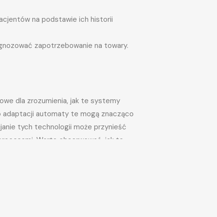
jentów na podstawie ich historii
gnozować zapotrzebowanie na towary.
owe dla zrozumienia, jak te systemy
 do adaptacji automaty te mogą znacząco
janie tych technologii może przynieść
 procesami. Warto obserwować, jak te
j na ten temat, zachęcamy do zapoznania
New York Times
oraz platformy