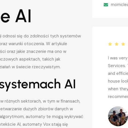
momcle
e AI
i odnosi się do zdolności tych systemów
oraz warunki otoczenia. W artykule
ści oraz jakie znaczenie ma ono w
Rebeca has been terrific. She is
I was ver
uczowych aspektach, takich jak
super communicative and totally
Services.
ziałań w świecie rzeczywistym.
reliable, and she does a wonderful job
and effici
systemach AI
cleaning the house. I can't
house loo
recommend her highly enough.
when they
recommen
 różnych sektorach, w tym w finansach,
zetwarzanie dużych zbiorów danych w
Danielle M.
m algorytmom, automaty te mogą wykrywać
ekście AI, automaty Vox stają się