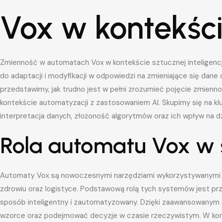
Vox w kontekści
Zmienność w automatach Vox w kontekście sztucznej inteligencj
do adaptacji i modyfikacji w odpowiedzi na zmieniające się dane 
przedstawimy, jak trudno jest w pełni zrozumieć pojęcie zmienno
kontekście automatyzacji z zastosowaniem AI. Skupimy się na kl
interpretacja danych, złożoność algorytmów oraz ich wpływ na d
Rola automatu Vox w 
Automaty Vox są nowoczesnymi narzędziami wykorzystywanymi w
zdrowiu oraz logistyce. Podstawową rolą tych systemów jest pr
sposób inteligentny i zautomatyzowany. Dzięki zaawansowany
wzorce oraz podejmować decyzje w czasie rzeczywistym. W kont