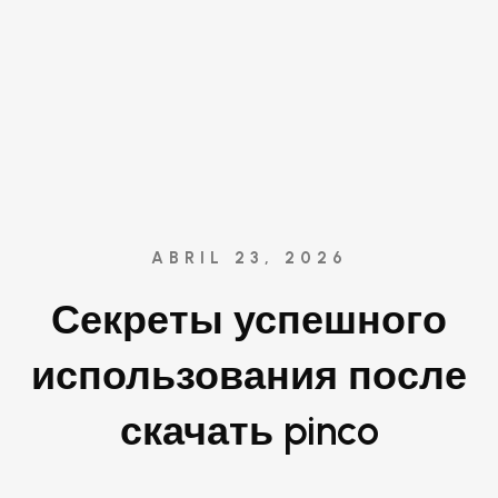
ABRIL 23, 2026
Секреты успешного
использования после
скачать pinco