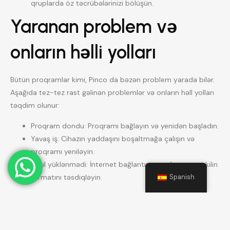
qruplarda öz təcrübələrinizi bölüşün.
Yaranan problem və
onların həlli yolları
Bütün proqramlar kimi, Pinco da bəzən problem yarada bilər.
Aşağıda tez-tez rast gəlinən problemlər və onların həll yolları
təqdim olunur:
Proqram dondu: Proqramı bağlayın və yenidən başladın.
Yavaş iş: Cihazın yaddaşını boşaltmağa çalışın və
proqramı yeniləyin.
Şəkil yüklənmədi: İnternet bağlantınızı yoxlayın və şəkilin
formatını təsdiqləyin.
Spanish
Yekun
Pinco proqramının uğurla istifadəsi üçün bu məsləhətlər və