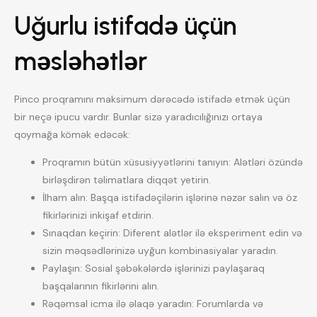
Uğurlu istifadə üçün
məsləhətlər
Pinco proqramını maksimum dərəcədə istifadə etmək üçün
bir neçə ipucu vardır. Bunlar sizə yaradıcılığınızı ortaya
qoymağa kömək edəcək:
Proqramın bütün xüsusiyyətlərini tanıyın: Alətləri özündə
birləşdirən təlimatlara diqqət yetirin.
İlham alın: Başqa istifadəçilərin işlərinə nəzər salın və öz
fikirlərinizi inkişaf etdirin.
Sınaqdan keçirin: Diferent alətlər ilə eksperiment edin və
sizin məqsədlərinizə uyğun kombinasiyalar yaradın.
Paylaşın: Sosial şəbəkələrdə işlərinizi paylaşaraq
başqalarının fikirlərini alın.
Rəqəmsal icma ilə əlaqə yaradın: Forumlarda və