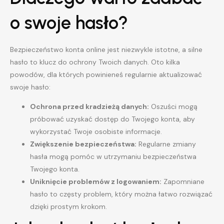
o swoje hasło?
Bezpieczeństwo konta online jest niezwykle istotne, a silne
hasło to klucz do ochrony Twoich danych. Oto kilka
powodów, dla których powinieneś regularnie aktualizować
swoje hasło:
Ochrona przed kradzieżą danych:
Oszuści mogą
próbować uzyskać dostęp do Twojego konta, aby
wykorzystać Twoje osobiste informacje.
Zwiększenie bezpieczeństwa:
Regularne zmiany
hasła mogą pomóc w utrzymaniu bezpieczeństwa
Twojego konta.
Uniknięcie problemów z logowaniem:
Zapomniane
hasło to częsty problem, który można łatwo rozwiązać
dzięki prostym krokom.