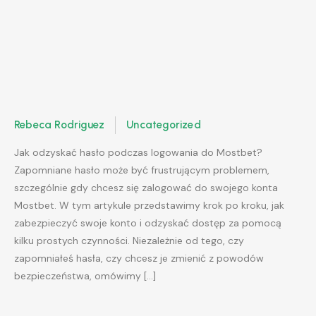
Rebeca Rodriguez
Uncategorized
Jak odzyskać hasło podczas logowania do Mostbet?
Zapomniane hasło może być frustrującym problemem,
szczególnie gdy chcesz się zalogować do swojego konta
Mostbet. W tym artykule przedstawimy krok po kroku, jak
zabezpieczyć swoje konto i odzyskać dostęp za pomocą
kilku prostych czynności. Niezależnie od tego, czy
zapomniałeś hasła, czy chcesz je zmienić z powodów
bezpieczeństwa, omówimy […]