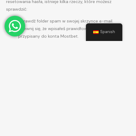
resetowania hasła, istnieje kilka rzeczy, które możesz
sprawdzić:
Sprawdź folder spam w swojej skrzynce e-mail.
Upewnij się, że wpisałeś prawidłowy adres e-mail
Spanish
przypisany do konta Mostbet.
Spróbuj wysłać prośbę o reset hasła ponownie.
Skontaktuj się z pomocą techniczną Mostbet, jeśli
problem nadal występuje.
Podsumowanie
Odzyskiwanie hasła do Mostbet jest procesem prostym i
szybkim, który można zrealizować samodzielnie, stosując się
do kilka kroków. Pamiętaj, aby dbać o bezpieczeństwo
swojego konta i stosować silne hasła. Prawidłowo
zresetowane hasło nie tylko przywróci Ci dostęp do konta,
ale także zwiększy jego bezpieczeństwo. Będąc czujnym i
odpowiedzialnym użytkownikiem, będziesz mógł w pełni