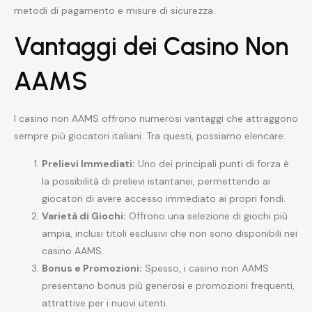
metodi di pagamento e misure di sicurezza.
Vantaggi dei Casino Non
AAMS
I casino non AAMS offrono numerosi vantaggi che attraggono
sempre più giocatori italiani. Tra questi, possiamo elencare:
Prelievi Immediati:
Uno dei principali punti di forza è
la possibilità di prelievi istantanei, permettendo ai
giocatori di avere accesso immediato ai propri fondi.
Varietà di Giochi:
Offrono una selezione di giochi più
ampia, inclusi titoli esclusivi che non sono disponibili nei
casino AAMS.
Bonus e Promozioni:
Spesso, i casino non AAMS
presentano bonus più generosi e promozioni frequenti,
attrattive per i nuovi utenti.