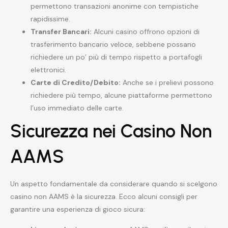
permettono transazioni anonime con tempistiche
rapidissime.
Transfer Bancari:
Alcuni casino offrono opzioni di
trasferimento bancario veloce, sebbene possano
richiedere un po’ più di tempo rispetto a portafogli
elettronici.
Carte di Credito/Debito:
Anche se i prelievi possono
richiedere più tempo, alcune piattaforme permettono
l’uso immediato delle carte.
Sicurezza nei Casino Non
AAMS
Un aspetto fondamentale da considerare quando si scelgono
casino non AAMS è la sicurezza. Ecco alcuni consigli per
garantire una esperienza di gioco sicura: