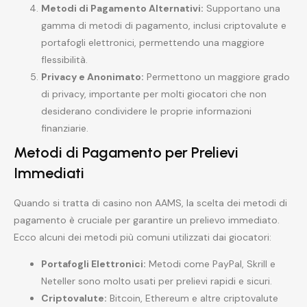
Metodi di Pagamento Alternativi:
Supportano una
gamma di metodi di pagamento, inclusi criptovalute e
portafogli elettronici, permettendo una maggiore
flessibilità.
Privacy e Anonimato:
Permettono un maggiore grado
di privacy, importante per molti giocatori che non
desiderano condividere le proprie informazioni
finanziarie.
Metodi di Pagamento per Prelievi
Immediati
Quando si tratta di casino non AAMS, la scelta dei metodi di
pagamento è cruciale per garantire un prelievo immediato.
Ecco alcuni dei metodi più comuni utilizzati dai giocatori:
Portafogli Elettronici:
Metodi come PayPal, Skrill e
Neteller sono molto usati per prelievi rapidi e sicuri.
Criptovalute:
Bitcoin, Ethereum e altre criptovalute