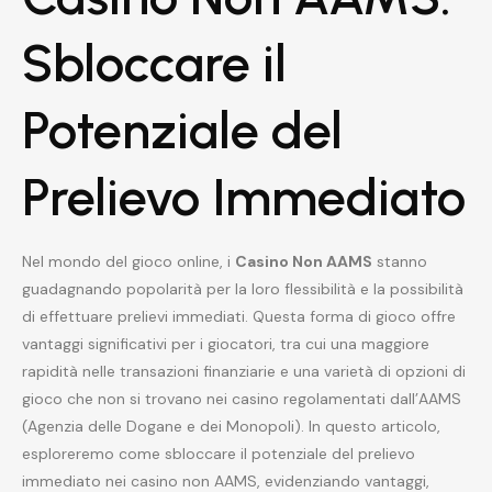
Sbloccare il
Potenziale del
Prelievo Immediato
Nel mondo del gioco online, i
Casino Non AAMS
stanno
guadagnando popolarità per la loro flessibilità e la possibilità
di effettuare prelievi immediati. Questa forma di gioco offre
vantaggi significativi per i giocatori, tra cui una maggiore
rapidità nelle transazioni finanziarie e una varietà di opzioni di
gioco che non si trovano nei casino regolamentati dall’AAMS
(Agenzia delle Dogane e dei Monopoli). In questo articolo,
esploreremo come sbloccare il potenziale del prelievo
immediato nei casino non AAMS, evidenziando vantaggi,